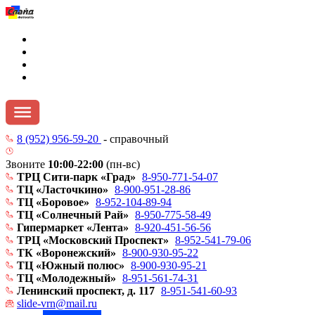
8 (952) 956-59-20
- справочный
Звоните
10:00
-
22:00
(пн-вс)
ТРЦ Сити-парк «Град»
8-950-771-54-07
ТЦ «Ласточкино»
8-900-951-28-86
ТЦ «Боровое»
8-952-104-89-94
ТЦ «Солнечный Рай»
8-950-775-58-49
Гипермаркет «Лента»
8-920-451-56-56
ТРЦ «Московский Проспект»
8-952-541-79-06
ТК «Воронежский»
8-900-930-95-22
ТЦ «Южный полюс»
8-900-930-95-21
ТЦ «Молодежный»
8-951-561-74-31
Ленинский проспект, д. 117
8-951-541-60-93
slide-vrn@mail.ru