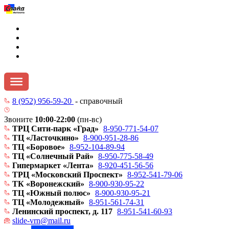
8 (952) 956-59-20
- справочный
Звоните
10:00
-
22:00
(пн-вс)
ТРЦ Сити-парк «Град»
8-950-771-54-07
ТЦ «Ласточкино»
8-900-951-28-86
ТЦ «Боровое»
8-952-104-89-94
ТЦ «Солнечный Рай»
8-950-775-58-49
Гипермаркет «Лента»
8-920-451-56-56
ТРЦ «Московский Проспект»
8-952-541-79-06
ТК «Воронежский»
8-900-930-95-22
ТЦ «Южный полюс»
8-900-930-95-21
ТЦ «Молодежный»
8-951-561-74-31
Ленинский проспект, д. 117
8-951-541-60-93
slide-vrn@mail.ru