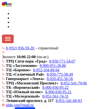
8 (952) 956-59-20
- справочный
Звоните
10:00
-
22:00
(пн-вс)
ТРЦ Сити-парк «Град»
8-950-771-54-07
ТЦ «Ласточкино»
8-900-951-28-86
ТЦ «Боровое»
8-952-104-89-94
ТЦ «Солнечный Рай»
8-950-775-58-49
Гипермаркет «Лента»
8-920-451-56-56
ТРЦ «Московский Проспект»
8-952-541-79-06
ТК «Воронежский»
8-900-930-95-22
ТЦ «Южный полюс»
8-900-930-95-21
ТЦ «Молодежный»
8-951-561-74-31
Ленинский проспект, д. 117
8-951-541-60-93
slide-vrn@mail.ru