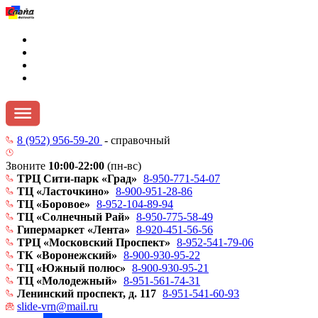
8 (952) 956-59-20
- справочный
Звоните
10:00
-
22:00
(пн-вс)
ТРЦ Сити-парк «Град»
8-950-771-54-07
ТЦ «Ласточкино»
8-900-951-28-86
ТЦ «Боровое»
8-952-104-89-94
ТЦ «Солнечный Рай»
8-950-775-58-49
Гипермаркет «Лента»
8-920-451-56-56
ТРЦ «Московский Проспект»
8-952-541-79-06
ТК «Воронежский»
8-900-930-95-22
ТЦ «Южный полюс»
8-900-930-95-21
ТЦ «Молодежный»
8-951-561-74-31
Ленинский проспект, д. 117
8-951-541-60-93
slide-vrn@mail.ru