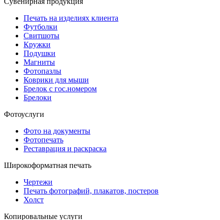
Сувенирная продукция
Печать на изделиях клиента
Футболки
Свитшоты
Кружки
Подушки
Магниты
Фотопазлы
Коврики для мыши
Брелок с гос.номером
Брелоки
Фотоуслуги
Фото на документы
Фотопечать
Реставрация и раскраска
Широкоформатная печать
Чертежи
Печать фотографий, плакатов, постеров
Холст
Копировальные услуги