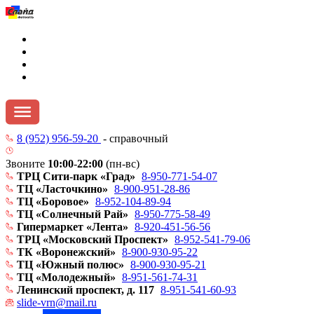
8 (952) 956-59-20
- справочный
Звоните
10:00
-
22:00
(пн-вс)
ТРЦ Сити-парк «Град»
8-950-771-54-07
ТЦ «Ласточкино»
8-900-951-28-86
ТЦ «Боровое»
8-952-104-89-94
ТЦ «Солнечный Рай»
8-950-775-58-49
Гипермаркет «Лента»
8-920-451-56-56
ТРЦ «Московский Проспект»
8-952-541-79-06
ТК «Воронежский»
8-900-930-95-22
ТЦ «Южный полюс»
8-900-930-95-21
ТЦ «Молодежный»
8-951-561-74-31
Ленинский проспект, д. 117
8-951-541-60-93
slide-vrn@mail.ru