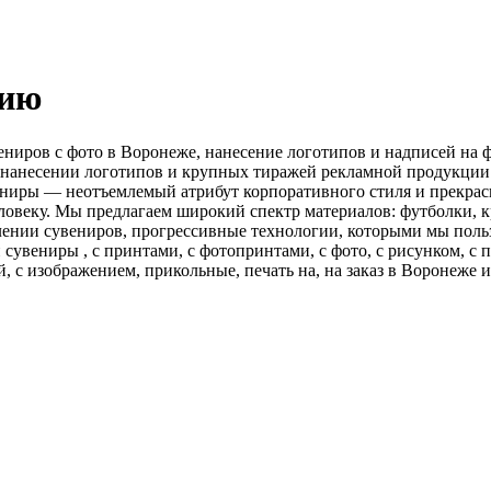
цию
ниров с фото в Воронеже, нанесение логотипов и надписей на ф
, нанесении логотипов и крупных тиражей рекламной продукции
ениры — неотъемлемый атрибут корпоративного стиля и прекрас
овеку. Мы предлагаем широкий спектр материалов: футболки, кр
влении сувениров, прогрессивные технологии, которыми мы поль
вениры , с принтами, с фотопринтами, с фото, с рисунком, с п
ой, с изображением, прикольные, печать на, на заказ в Воронеж