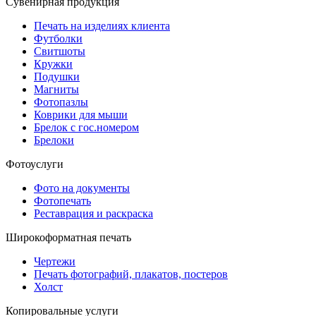
Сувенирная продукция
Печать на изделиях клиента
Футболки
Свитшоты
Кружки
Подушки
Магниты
Фотопазлы
Коврики для мыши
Брелок с гос.номером
Брелоки
Фотоуслуги
Фото на документы
Фотопечать
Реставрация и раскраска
Широкоформатная печать
Чертежи
Печать фотографий, плакатов, постеров
Холст
Копировальные услуги